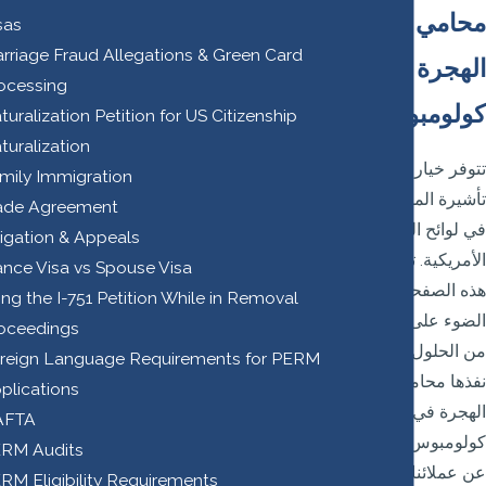
محامي
sas
rriage Fraud Allegations & Green Card
الهجرة في
ocessing
كولومبوس
turalization Petition for US Citizenship
turalization
تتوفر خيارات
mily Immigration
تأشيرة المستثمر
ade Agreement
في لوائح الهجرة
tigation & Appeals
الأمريكية. تسلط
ance Visa vs Spouse Visa
هذه الصفحة
ling the I-751 Petition While in Removal
الضوء على العديد
oceedings
من الحلول التي
reign Language Requirements for PERM
نفذها محامو
plications
الهجرة في
AFTA
كولومبوس نيابة
RM Audits
عن عملائنا من
RM Eligibility Requirements