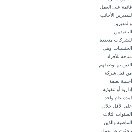
قائمة على العمل
للمديرين الأجانب
والمديرين
التنفيذيين
للشركات متعددة
الجنسيات. وهي
متاحة للأفراد
الذين تم توظيفهم
من قبل شركة
أجنبية بصفة
إدارية أو تنفيذية
لمدة عام واحد
على الأقل خلال
السنوات الثلاث
الماضية والذين
يبحثون عن عمل