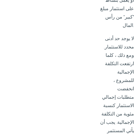
أو يعمل بنشاط
على استثمار مبلغ
"كبير" من رأس
المال.
لا يوجد حد أدنى
محدد للاستثمار.
ومع ذلك ، كلما
ارتفعت التكلفة
الإجمالية
للمشروع ،
انخفضت
متطلبات إجمالي
الاستثمار كنسبة
مئوية من التكلفة
الإجمالية. يجب أن
يأتي المستثمر