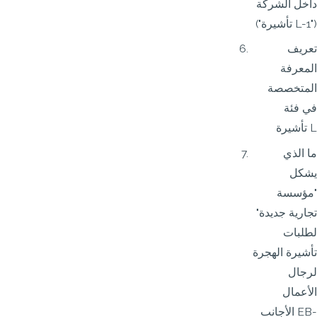
داخل الشركة
("تأشيرة L-1")
تعريف
المعرفة
المتخصصة
في فئة
تأشيرة L
ما الذي
يشكل
"مؤسسة
تجارية جديدة"
لطلبات
تأشيرة الهجرة
لرجال
الأعمال
الأجانب EB-