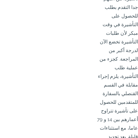
جدا التقدم بطلب
للحصول على
التأشيرة في وقت
مبكر لأن طلبات
التأشيرة تخضع الآن
لدرجة أكبر من
المراجعة. كجزء من
عملية طلب
التأشيرة، يلزم إجراء
مقابلة في القسم
القنصلي بالسفارة
للمتقدمين للحصول
على تأشيرة تتراوح
أعمارهم بين 14 و 79
عاما، مع استثناءات
قليلة. يعد تحديد