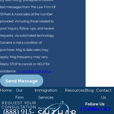
text messages from The Law Firm Of
Shihab & Associates at the number
provided, including those related to
your inquiry, follow-ups, and review
requests, via automated technology.
Consent is not a condition of
purchase. Msg & data rates may
apply. Msg frequency may vary.
Reply STOP to cancel or HELP for
assistance.
Acceptable Use Policy
Send Message
Home
Our
Immigration
Resources
Blog
Contact
Firm
Services
Us
REQUEST YOUR
Follow Us
CONSULTATION
(888) 915-