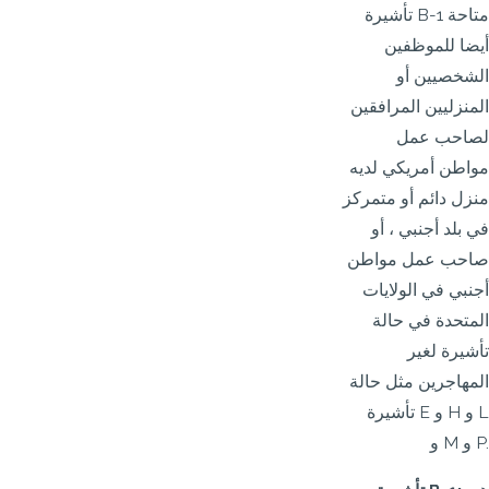
تأشيرة B-1 متاحة
أيضا للموظفين
الشخصيين أو
المنزليين المرافقين
لصاحب عمل
مواطن أمريكي لديه
منزل دائم أو متمركز
في بلد أجنبي ، أو
صاحب عمل مواطن
أجنبي في الولايات
المتحدة في حالة
تأشيرة لغير
المهاجرين مثل حالة
تأشيرة E و H و L
و M و P.