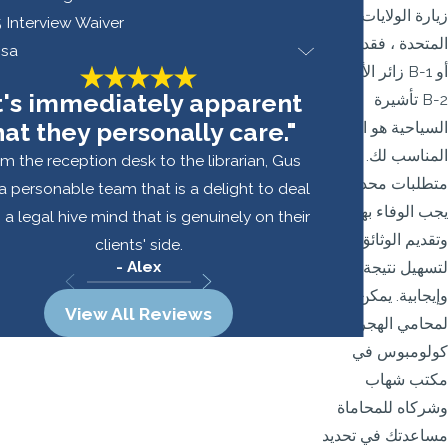
زيارة الولايات
 Interview Waiver
المتحدة ، فقد يكون
isa
زائر الأعمال B-1 أو
It's immediately apparent
تأشيرة B-2
hat they personally care."
السياحية هو الخيار
المناسب لك. هناك
m the reception desk to the librarian, Gus
متطلبات محددة
a personable team that is a delight to deal
يجب الوفاء بها ،
, a legal hive mind that is genuinely on their
وتقديم الوثائق ،
clients' side.
- Alex
لتسهيل نتيجة سريعة
وإيجابية. يمكن
View All Reviews
لمحامي الهجرة في
كولومبوس في
مكتب شهاب
وشركاه للمحاماة
مساعدتك في تحديد