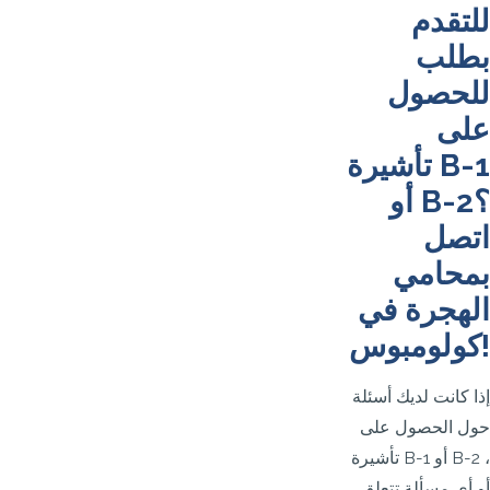
للتقدم
بطلب
للحصول
على
تأشيرة B-1
أو B-2؟
اتصل
بمحامي
الهجرة في
كولومبوس!
إذا كانت لديك أسئلة
حول الحصول على
تأشيرة B-1 أو B-2 ،
أو أي مسألة تتعلق