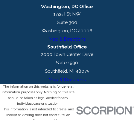
Washington, DC Office
1725 I St NW
Suite 300
Washington, DC 20006
Map & Directions
Southfield Office
2000 Town Center Drive
Suite 1930
Southfield, MI 48075
Map & Directions
The information on this website is for general
information purposes only. Nothing on this site
should be taken as legal advice for any
individual case or situation.
This information is not intended to create, and
receipt or viewing does not constitute, an
attorney-client relationship.
© 2026 All Rights Reserved.
Site Map
Privacy Policy
Site Search