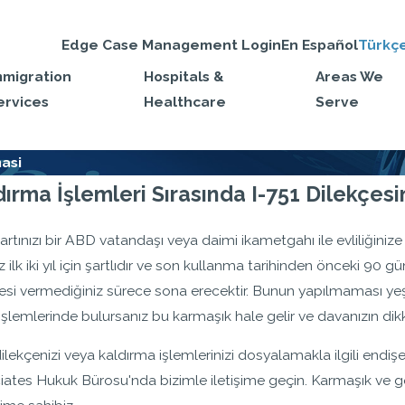
Edge Case Management Login
En Español
Türkç
mmigration
Hospitals &
Areas We
ervices
Healthcare
Serve
masi
dırma İşlemleri Sırasında I-751 Dilekçes
kartınızı bir ABD vatandaşı veya daimi ikametgahı ile evliliğinize
ız ilk iki yıl için şartlıdır ve son kullanma tarihinden önceki 90 g
esi vermediğiniz sürece sona erecektir. Bunun yapılmaması yeşil k
şlemlerinde bulursanız bu karmaşık hale gelir ve davanızın dikkat
dilekçenizi veya kaldırma işlemlerinizi dosyalamakla ilgili endiş
ates Hukuk Bürosu'nda bizimle iletişime geçin. Karmaşık ve gö