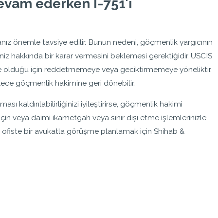
evam ederken I-751'i
ız önemle tavsiye edilir. Bunun nedeni, göçmenlik yargıcının
çeniz hakkında bir karar vermesini beklemesi gerektiğidir. USCIS
lerinde olduğu için reddetmemeye veya geciktirmemeye yöneliktir.
öylece göçmenlik hakimine geri dönebilir.
ası kaldırılabilirliğinizi iyileştirirse, göçmenlik hakimi
i için veya daimi ikametgah veya sınır dışı etme işlemlerinizle
 bir ofiste bir avukatla görüşme planlamak için Shihab &