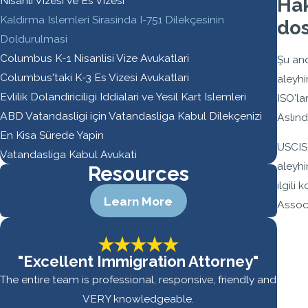
Hak
Nisanli Vizesi ve Es Vizesi
Kaldirma Islemleri Sirasinda I-751 Dilekçesinin
dos
Doldurulmasi
Columbus K-1 Nisanlisi Vize Avukatlari
Şu and
Columbus'taki K-3 Es Vizesi Avukatlari
aleyhi
Evlilik Dolandiriciligi Iddialari ve Yesil Kart Islemleri
ISO'la
ABD Vatandasligi için Vatandasliga Kabul Dilekçenizi
Aslınd
En Kisa Sürede Yapin
USCIS,
Vatandasliga Kabul Avukati
aleyhi
Resources
ilgili
Learn More
Assoc
"Excellent Immigration Attorney"
The entire team is professional, responsive, friendly and
VERY knowledgeable.