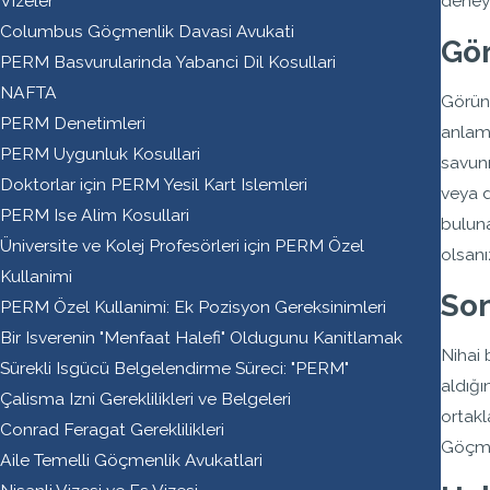
Vizeler
deney
Columbus Göçmenlik Davasi Avukati
Gör
PERM Basvurularinda Yabanci Dil Kosullari
NAFTA
Görünm
PERM Denetimleri
anlamı
PERM Uygunluk Kosullari
savunm
Doktorlar için PERM Yesil Kart Islemleri
veya d
PERM Ise Alim Kosullari
buluna
Üniversite ve Kolej Profesörleri için PERM Özel
olsanı
Kullanimi
Son
PERM Özel Kullanimi: Ek Pozisyon Gereksinimleri
Bir Isverenin "Menfaat Halefi" Oldugunu Kanitlamak
Nihai 
Sürekli Isgücü Belgelendirme Süreci: "PERM"
aldığı
Çalisma Izni Gereklilikleri ve Belgeleri
ortakl
Conrad Feragat Gereklilikleri
Göçmen
Aile Temelli Göçmenlik Avukatlari