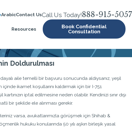
888-915-5057
Call Us Today!
e
Arabic
Contact Us
Book Confidential
Resources
Consultation
inin Doldurulması
 dayalı aile temelli bir başvuru sonucunda aldıysanız, yeşil
ün içinde ikamet koşullarını kaldırmak için bir I-751
artınızın iptal edilmesine neden olabilir. Kendinizi sınır dışı
li bir şekilde ele alınması gerekir.
eleriniz varsa, avukatlarımızla görüşmek için Shihab &
çmenlik hukuku konularında 50 yılı aşkın birleşik yasal