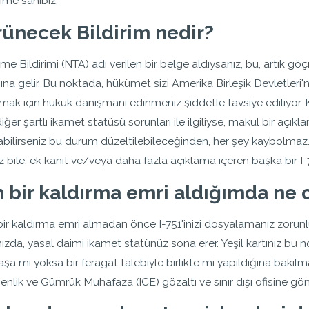
ime sahibiz.
ünecek Bildirim nedir?
e Bildirimi (NTA) adı verilen bir belge aldıysanız, bu, artık gö
na gelir. Bu noktada, hükümet sizi Amerika Birleşik Devletleri'nd
ak için hukuk danışmanı edinmeniz şiddetle tavsiye ediliyor. 
iğer şartlı ikamet statüsü sorunları ile ilgiliyse, makul bir açık
bilirseniz bu durum düzeltilebileceğinden, her şey kaybolmaz.
z bile, ek kanıt ve/veya daha fazla açıklama içeren başka bir I-
 bir kaldırma emri aldığımda ne 
bir kaldırma emri almadan önce I-751'inizi dosyalamanız zorunlu
nızda, yasal daimi ikamet statünüz sona erer. Yeşil kartınız bu n
aşa mı yoksa bir feragat talebiyle birlikte mi yapıldığına bak
lik ve Gümrük Muhafaza (ICE) gözaltı ve sınır dışı ofisine gönd