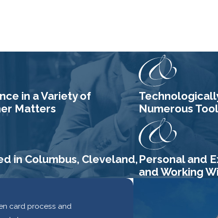
- Alex
ce in a Variety of
Technologicall
her Matters
Numerous Tools
ed in Columbus, Cleveland,
Personal and E
and Working Wit
reen card process and