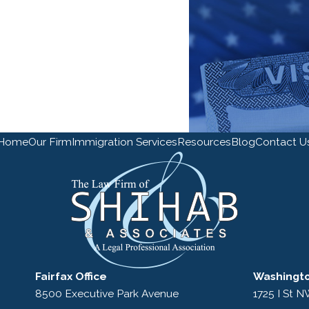
Home
Our Firm
Immigration Services
Resources
Blog
Contact U
Fairfax Office
Washingto
8500 Executive Park Avenue
1725 I St 