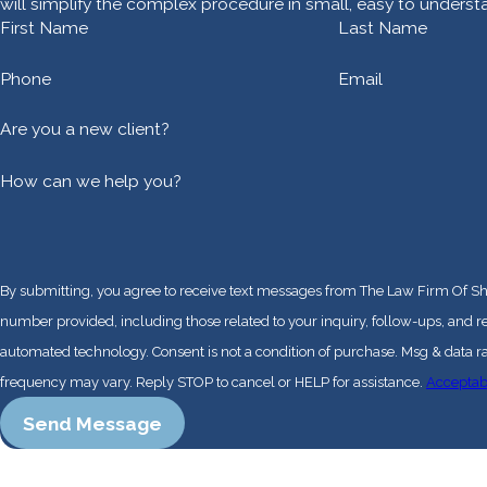
will simplify the complex procedure in small, easy to underst
First Name
Last Name
Phone
Email
Are you a new client?
How can we help you?
By submitting, you agree to receive text messages from The Law Firm Of Sh
number provided, including those related to your inquiry, follow-ups, and r
automated technology. Consent is not a condition of purchase. Msg & data rates may apply. Msg
frequency may vary. Reply STOP to cancel or HELP for assistance.
Acceptab
Send Message