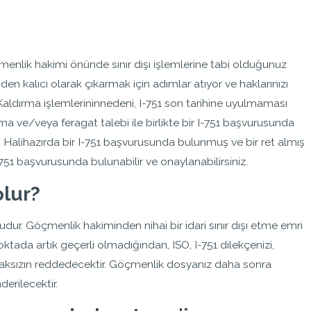
çmenlik hakimi önünde sınır dışı işlemlerine tabi olduğunuz
en kalıcı olarak çıkarmak için adımlar atıyor ve haklarınızı
Kaldırma işlemlerininnedeni, I-751 son tarihine uyulmaması
lama ve/veya feragat talebi ile birlikte bir I-751 başvurusunda
 Halihazırda bir I-751 başvurusunda bulunmuş ve bir ret almış
751 başvurusunda bulunabilir ve onaylanabilirsiniz.
olur?
dur. Göçmenlik hakiminden nihai bir idari sınır dışı etme emri
oktada artık geçerli olmadığından, ISO, I-751 dilekçenizi,
ılmaksızın reddedecektir. Göçmenlik dosyanız daha sonra
erilecektir.