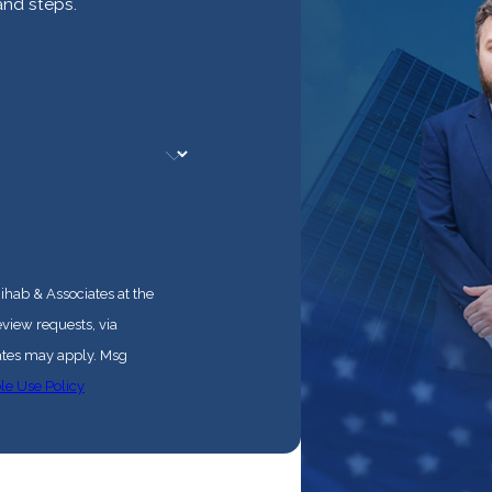
and steps.
ihab & Associates at the
eview requests, via
le Use Policy