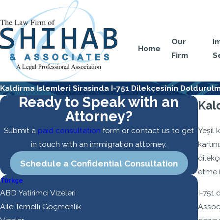
Our
I
Home
Firm
S
Kaldirma Islemleri Sirasinda I-751 Dilekçesinin Doldurul
Ready to Speak with an
Kal
Attorney?
Yeşil 
Submit a
paid consultation
form or contact us to get
kartın
in touch with an immigration attorney.
dilekç
Schedule a Confidential Consultation
etme i
Türkçe
ABD Yatirimci Vizeleri
I-751 
Aile Temelli Göçmenlik
Associ