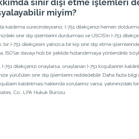
kımda sınır dışı etme işlemleri d
yalayabilir miyim?
a kaldırma sürecindeyseniz, I-751 dilekçenizi hemen doldurman
nizdeki sınır dışı işlemlerini durdurması ve USCIS'in I-751 dilek
rı, bir I-751 dilekçesini yalnızca bir kişi sınır dışı etme işlem
a, ISO'lar davayı hızlı bir şekilde hızlandırmaya yönlendirilir, b
 I-751 dilekçenizi onaylarsa, onaylanan I-751 koşullarının kaldırılm
nize yürütülen sınır dışı işlemlerini reddedebilir. Daha fazla bilg
 koşulların kaldırılması hakkında sorularınız varsa, yakınınızdaki
iates, Co., LPA Hukuk Bürosu