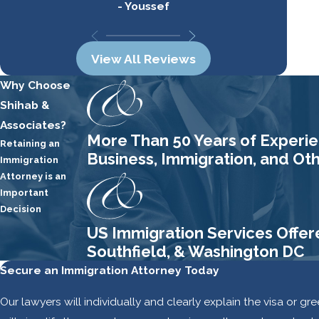
- Youssef
View All Reviews
Why Choose
Shihab &
Associates?
More Than 50 Years of Experien
Retaining an
Business, Immigration, and Ot
Immigration
Attorney is an
Important
Decision
US Immigration Services Offer
Southfield, & Washington DC
Secure an Immigration Attorney Today
Our lawyers will individually and clearly explain the visa or g