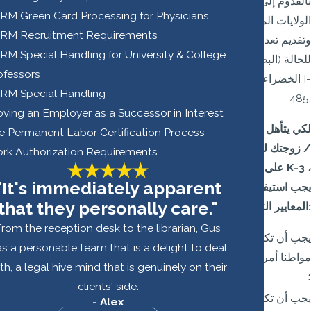
بالقدوم إلى
RM Green Card Processing for Physicians
الولايات المتحدة
RM Recruitment Requirements
وتقديم تعديل
RM Special Handling for University & College
للحالة (البطاقة
ofessors
الخضراء) طلب I-
RM Special Handling
485.
oving an Employer as a Successor in Interest
لكي يتأهل زوجك
e Permanent Labor Certification Process
/ زوجتك للحصول
rk Authorization Requirements
على تأشيرة K-3 ،
"It's immediately apparent
يجب استيفاء
that they personally care."
المعايير التالية:
From the reception desk to the librarian, Gus
يجب أن تكون
s a personable team that is a delight to deal
مواطنا أمريكيا
th, a legal hive mind that is genuinely on their
؛
clients' side.
يجب أن تكون
- Alex