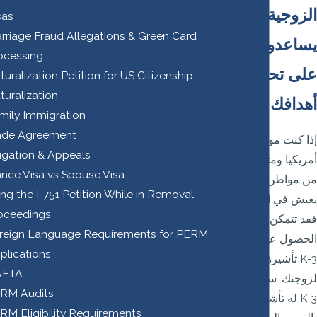
الزوجية
sas
rriage Fraud Allegations & Green Card
يساعدونك
ocessing
على تحقيق
turalization Petition for US Citizenship
turalization
أهدافك
mily Immigration
ade Agreement
إذا كنت مواطنا
tigation & Appeals
أمريكيا ومتزوجا
ance Visa vs Spouse Visa
من مواطن أجنبي
ling the I-751 Petition While in Removal
يعيش في الخارج ،
oceedings
فقد تتمكن من
reign Language Requirements for PERM
الحصول على
plications
تأشيرة K-3
AFTA
لزوجتك. ستسمح
RM Audits
له تأشيرة K-3
RM Eligibility Requirements