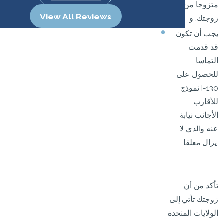
متزوجا من
View All Reviews
زوجتك. و
يجب أن تكون
قد قدمت
التماسا
للحصول على
نموذج I-130
للأقارب
الأجانب نيابة
عنه والذي لا
يزال معلقا.
تأكد من أن
زوجتك تأتي إلى
الولايات المتحدة