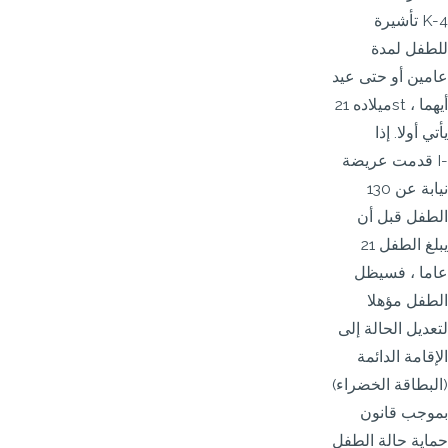
تأشيرة K-4
للطفل لمدة
عامين أو حتى عيد
ميلاده 21st ، أيهما
يأتي أولا. إذا
قدمت عريضة I-
130 نيابة عن
الطفل قبل أن
يبلغ الطفل 21
عاما ، فسيظل
الطفل مؤهلا
لتعديل الحالة إلى
الإقامة الدائمة
(البطاقة الخضراء)
بموجب قانون
حماية حالة الطفل