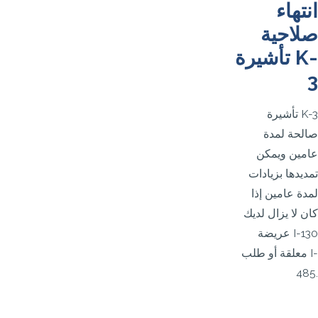
انتهاء
صلاحية
تأشيرة K-
3
تأشيرة K-3
صالحة لمدة
عامين ويمكن
تمديدها بزيادات
لمدة عامين إذا
كان لا يزال لديك
عريضة I-130
معلقة أو طلب I-
485.