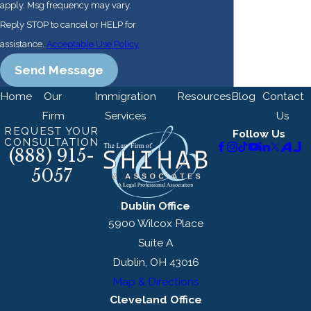
apply. Msg frequency may vary.
Reply STOP to cancel or HELP for
assistance.
Acceptable Use Policy
Send Message
Home
Our
Immigration
Resources
Blog
Contact
Firm
Services
Us
REQUEST YOUR
Follow Us
CONSULTATION
(888) 915-
5057
Dublin Office
5900 Wilcox Place
Suite A
Dublin, OH 43016
Map & Directions
Cleveland Office